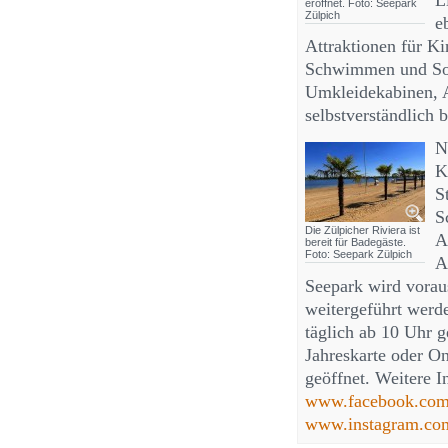
L
eröffnet. Foto: Seepark
Zülpich
e
Attraktionen für Ki
Schwimmen und Son
Umkleidekabinen, A
selbstverständlich 
N
K
S
S
Die Zülpicher Riviera ist
A
bereit für Badegäste.
Foto: Seepark Zülpich
A
Seepark wird voraus
weitergeführt werd
täglich ab 10 Uhr g
Jahreskarte oder On
geöffnet. Weitere I
www.facebook.com/
www.instagram.com