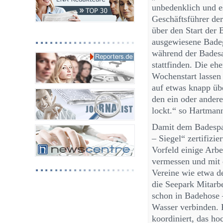
unbedenklich und es
Geschäftsführer d
über den Start der 
ausgewiesene Badeg
während der Badesa
stattfinden. Die e
Wochenstart lassen
auf etwas knapp üb
den ein oder ander
lockt.“ so Hartmann
Damit dem Badespaß
– Siegel“ zertifizi
Vorfeld einige Arb
vermessen und mit 
Vereine wie etwa d
die Seepark Mitarb
schon in Badehose
Wasser verbinden. 
koordiniert, das h