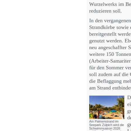
Wurzelwerks im Ber
reduzieren soll.
In den vergangenen
Strandkörbe sowie 
bereitgestellt werd
genutzt werden. Eb
neu angeschaffter 
weitere 150 Tonnen
(Arbeiter-Samarite
für den Sommer ver
soll zudem auf die
die Beflaggung meh
am Strand entbindet
D
e
g
d
Am Palmenstrand im
g
Seepark Zülpich wird die
Schwimmsaison 2026