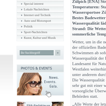
Zülpich [ENA] St
Special interest
Temperaturen: Sta
Lokale Nachrichten
Wassersportsee Zül
Internet und Technik
Bestes Badewetter
Auto und Motorsport
Wasserqualität l
Politik
Strand: Die Wette
Sport-Nachrichten
sommerliche Tempe
Kunst, Kultur und Musik
Wetter, um in die n
der offiziellen Bad
Schwimmen ab sofor
»
Wasserqualität der
Landesamt für Natu
Westfalen weiterhi
unter anderem durc
Die Wasserqualität 
sehr gut mit einer 
vorsorgliche Überw
Behörden statt.
„Alle Werte der le