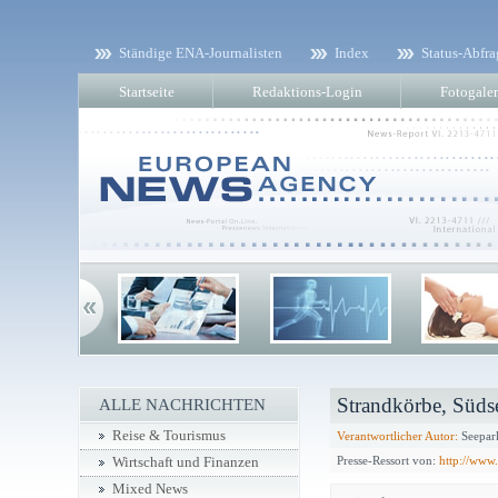
Ständige ENA-Journalisten
Index
Status-Abfra
Startseite
Redaktions-Login
Fotogaler
Strandkörbe, Südse
ALLE NACHRICHTEN
Reise & Tourismus
Verantwortlicher Autor:
Seepar
Presse-Ressort von:
http://www
Wirtschaft und Finanzen
Mixed News