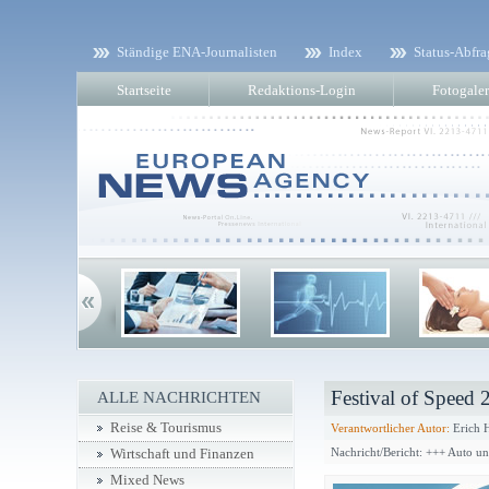
Ständige ENA-Journalisten
Index
Status-Abfra
Startseite
Redaktions-Login
Fotogaler
Festival of Speed 
ALLE NACHRICHTEN
Reise & Tourismus
Verantwortlicher Autor:
Erich 
Nachricht/Bericht: +++ Auto u
Wirtschaft und Finanzen
Mixed News